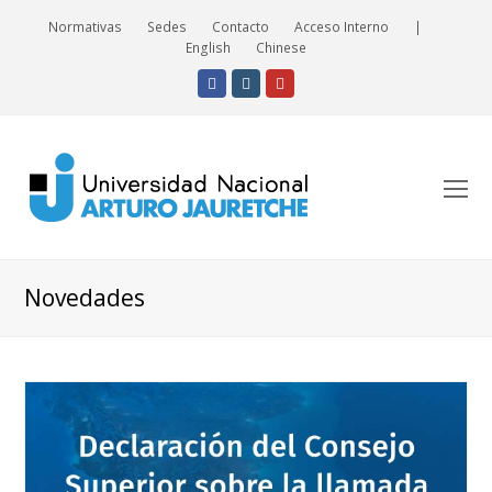
Normativas
Sedes
Contacto
Acceso Interno
|
English
Chinese
Facebook
Instagram
Youtube
O
Mo
M
Novedades