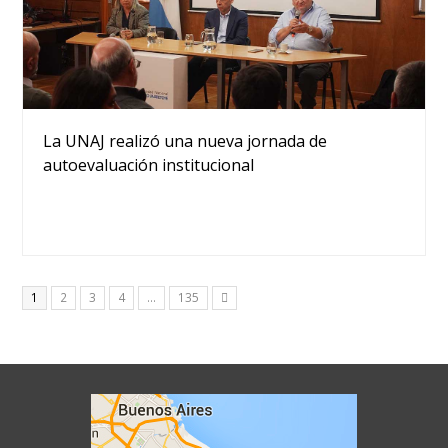
La UNAJ realizó una nueva jornada de
autoevaluación institucional
Page
Page
Page
Page
Page
1
2
3
4
…
135
Siguiente